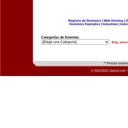
Registro de Dominios
|
Web Hosting
|
D
Dominios Expirados
|
Industrias
|
Indu
Categorías de Dominio:
[Pág. princi
** Precios expre
© 2002/2022 Solo10.com