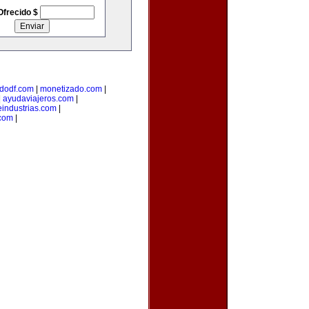
Ofrecido $
dodf.com
|
monetizado.com
|
|
ayudaviajeros.com
|
industrias.com
|
.com
|