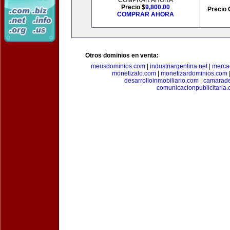
COMPRAR AHORA
Precio $
9,800.00
Precio 
COMPRAR AHORA
Otros dominios en venta:
meusdominios.com
|
industriargentina.net
|
merca
monetizalo.com
|
monetizardominios.com
desarrolloinmobiliario.com
|
camarade
comunicacionpublicitaria