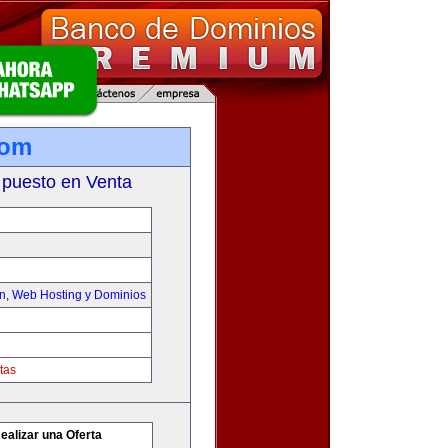
com
 puesto en Venta
on
,
Web Hosting y Dominios
tas
ealizar una Oferta