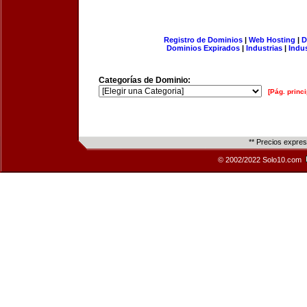
Registro de Dominios
|
Web Hosting
|
D
Dominios Expirados
|
Industrias
|
Indu
Categorías de Dominio:
[Pág. princi
** Precios expre
© 2002/2022 Solo10.com