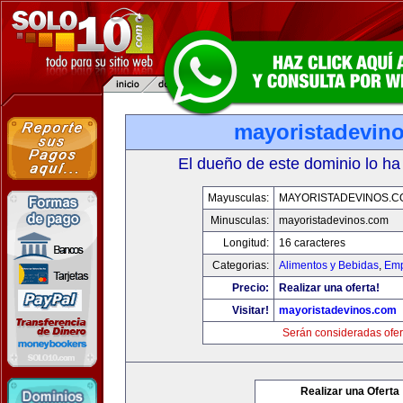
mayoristadevin
El dueño de este dominio lo ha
Mayusculas:
MAYORISTADEVINOS.C
Minusculas:
mayoristadevinos.com
Longitud:
16 caracteres
Categorias:
Alimentos y Bebidas
,
Emp
Precio:
Realizar una oferta!
Visitar!
mayoristadevinos.com
Serán consideradas ofer
Realizar una Oferta