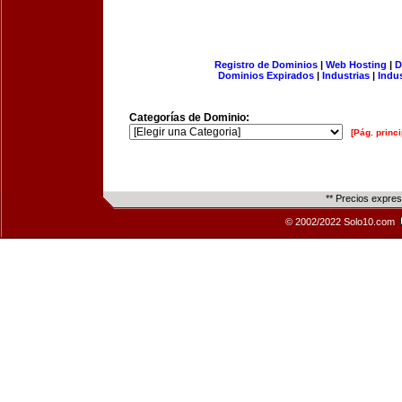
Registro de Dominios
|
Web Hosting
|
D
Dominios Expirados
|
Industrias
|
Indu
Categorías de Dominio:
[Pág. princi
** Precios expre
© 2002/2022 Solo10.com