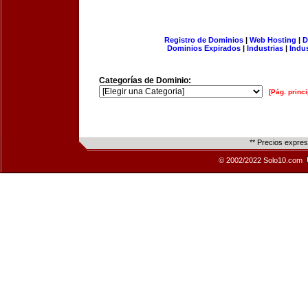
Registro de Dominios
|
Web Hosting
|
D
Dominios Expirados
|
Industrias
|
Indu
Categorías de Dominio:
[Pág. princi
** Precios expre
© 2002/2022 Solo10.com