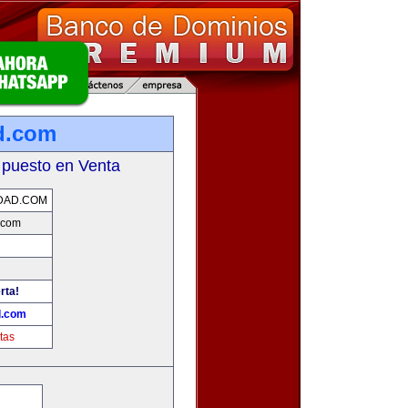
d.com
 puesto en Venta
DAD.COM
.com
rta!
d.com
tas