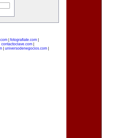
.com
|
fotografiate.com
|
|
contactoclave.com
|
om
|
universodenegocios.com
|