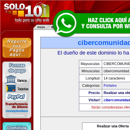
cibercomunida
El dueño de este dominio lo ha
Mayusculas:
CIBERCOMUNI
Minusculas:
cibercomunidad
Longitud:
14 caracteres
Categorias:
Portales
Precio:
Realizar una ofe
Visitar!
cibercomunida
Serán consideradas ofer
Realizar una Oferta