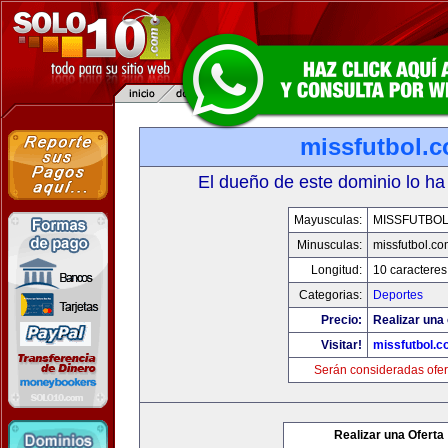
missfutbol.
El dueño de este dominio lo ha
Mayusculas:
MISSFUTBO
Minusculas:
missfutbol.co
Longitud:
10 caracteres
Categorias:
Deportes
Precio:
Realizar una 
Visitar!
missfutbol.c
Serán consideradas ofer
Realizar una Oferta