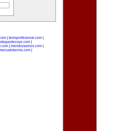
.com
|
tenisprofesional.com
|
odegasdecuyo.com
|
l.com
|
mendozavinos.com
|
ymercadotecnia.com
|