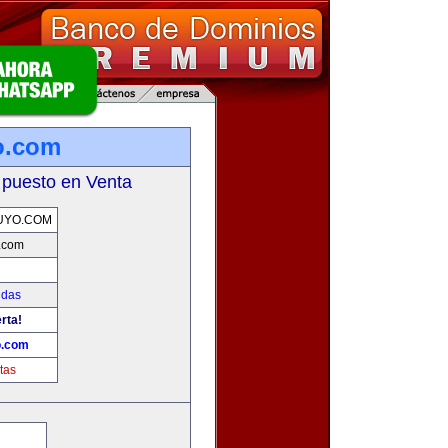
o.com
 puesto en Venta
UYO.COM
.com
idas
rta!
o.com
tas