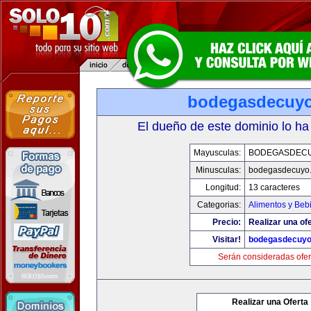
bodegasdecuy
El dueño de este dominio lo ha
Mayusculas:
BODEGASDEC
Minusculas:
bodegasdecuyo
Longitud:
13 caracteres
Categorias:
Alimentos y Beb
Precio:
Realizar una ofe
Visitar!
bodegasdecuy
Serán consideradas ofer
Realizar una Oferta