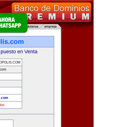
olis.com
 puesto en Venta
OPOLIS.COM
.com
!
s.com
tas