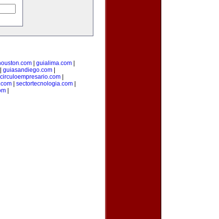
houston.com
|
guialima.com
|
|
guiasandiego.com
|
circuloempresario.com
|
n.com
|
sectortecnologia.com
|
om
|