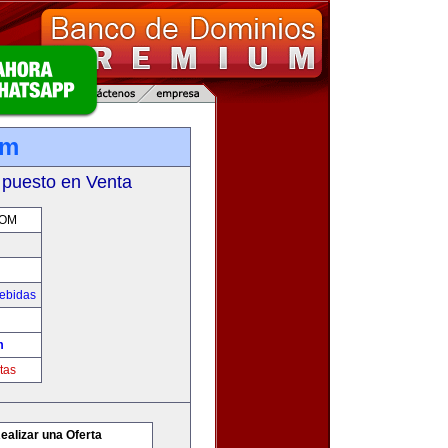
om
 puesto en Venta
COM
Bebidas
m
tas
ealizar una Oferta