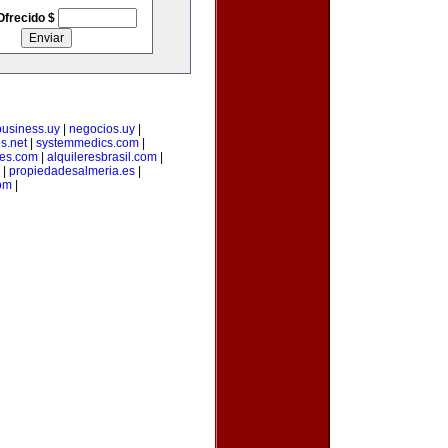
Ofrecido $
business.uy
|
negocios.uy
|
s.net
|
systemmedics.com
|
les.com
|
alquileresbrasil.com
|
|
propiedadesalmeria.es
|
om
|