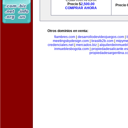
COMPRAR AHORA
Precio $
2,500.00
Precio 
COMPRAR AHORA
Otros dominios en venta:
fiambres.com
|
desarrollodevideojuegos.com
|
meetingsbydesign.com
|
brasilb2b.com
|
mipyme
credenciales.net
|
mercados.biz
|
alquilerdeinmueb
inmueblesbogota.com
|
propiedadesalicante.es
propiedadesargentina.c