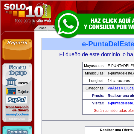
e-PuntaDelEst
El dueño de este dominio lo ha
Mayusculas:
E-PUNTADELE
Minusculas:
e-puntadeleste
Longitud:
14 caracteres
Categorias:
PaÃ­ses y Ciud
Precio:
Realizar una of
Visitar!
e-puntadeleste
Serán consideradas ofer
Realizar una Oferta