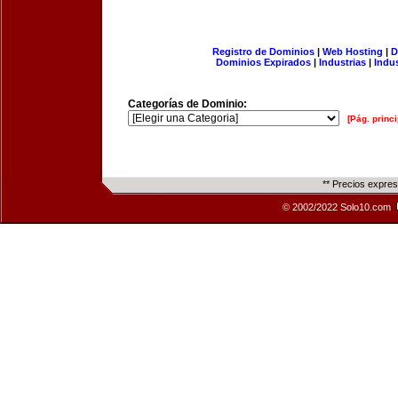
Registro de Dominios
|
Web Hosting
|
D
Dominios Expirados
|
Industrias
|
Indu
Categorías de Dominio:
[Pág. princi
** Precios expre
© 2002/2022 Solo10.com